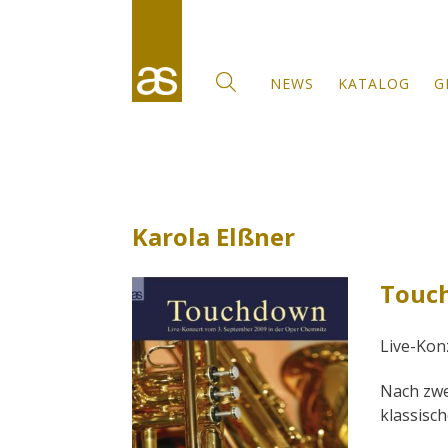
NEWS
KATALOG
G
Karola Elßner
Touc
Live-Kon
Nach zwe
klassisc