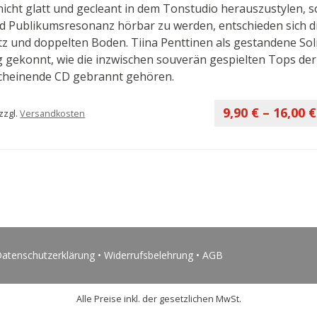
nicht glatt und gecleant in dem Tonstudio herauszustylen, so
d Publikumsresonanz hörbar zu werden, entschieden sich di
z und doppelten Boden. Tiina Penttinen als gestandene Sol
 gekonnt, wie die inzwischen souverän gespielten Tops der
cheinende CD gebrannt gehören.
9,90
€
–
16,00
€
zzgl.
Versandkosten
atenschutzerklärung
•
Widerrufsbelehrung
•
AGB
Alle Preise inkl. der gesetzlichen MwSt.