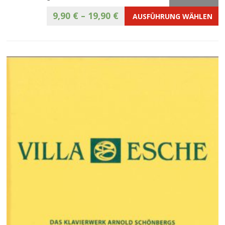
9,90
€
–
19,90
€
AUSFÜHRUNG WÄHLEN