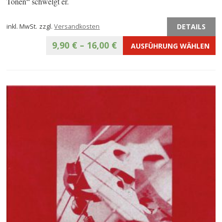
Tönen“ schwelgt er.
DETAILS
inkl. MwSt.
zzgl.
Versandkosten
9,90
€
–
16,00
€
AUSFÜHRUNG WÄHLEN