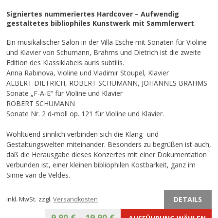
Signiertes nummeriertes Hardcover – Aufwendig
gestaltetes bibliophiles Kunstwerk mit Sammlerwert
Ein musikalischer Salon in der Villa Esche mit Sonaten für Violine
und Klavier von Schumann, Brahms und Dietrich ist die zweite
Edition des Klassiklabels auris subtilis.
Anna Rabinova, Violine und Vladimir Stoupel, Klavier
ALBERT DIETRICH, ROBERT SCHUMANN, JOHANNES BRAHMS
Sonate „F-A-E“ für Violine und Klavier
ROBERT SCHUMANN
Sonate Nr. 2 d-moll op. 121 für Violine und Klavier.
Wohltuend sinnlich verbinden sich die Klang- und
Gestaltungswelten miteinander. Besonders zu begrüßen ist auch,
daß die Herausgabe dieses Konzertes mit einer Dokumentation
verbunden ist, einer kleinen bibliophilen Kostbarkeit, ganz im
Sinne van de Veldes.
DETAILS
inkl. MwSt.
zzgl.
Versandkosten
9,90
€
–
19,90
€