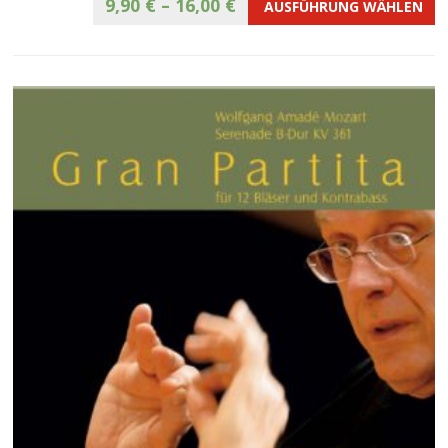
9,90
€
–
16,00
€
AUSFÜHRUNG WÄHLEN