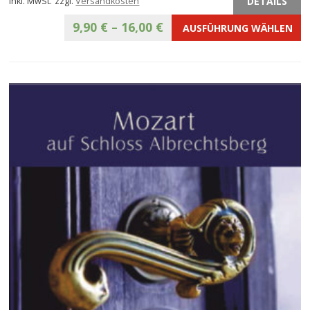
DETAILS
inkl. MwSt.
zzgl.
Versandkosten
9,90
€
–
16,00
€
AUSFÜHRUNG WÄHLEN