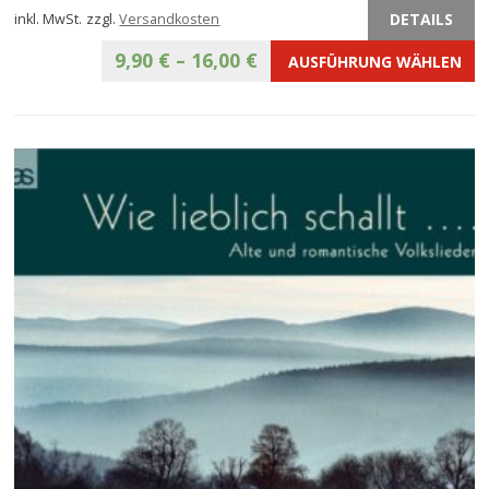
DETAILS
inkl. MwSt.
zzgl.
Versandkosten
9,90
€
–
16,00
€
AUSFÜHRUNG WÄHLEN